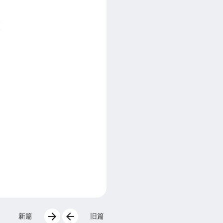
arrow_forward
arrow_back
新篇
旧篇