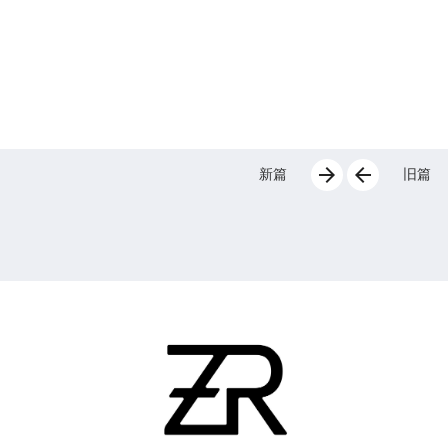
arrow_forward
arrow_back
新篇
旧篇