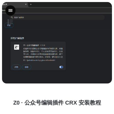
一、下载 Z0 插件安装包
二、打开浏览器扩展管理页面
Google Chrome
Microsoft Edge
国内常用浏览器
360 极速浏览器
QQ 浏览器
搜狗高速浏览器
三、开启开发者模式
四、安装 Z0 插件
方法：拖入 CRX 文件安装
五、安装完成后使用 Z0
六、支持浏览器列表
七、常见问题
1. 浏览器无法下载 CRX 文件怎么办？
2. 拖入 CRX 后没有反应
Z0 · 公众号编辑插件 CRX 安装教程
3. 安装完成后找不到 Z0
八、快速安装流程